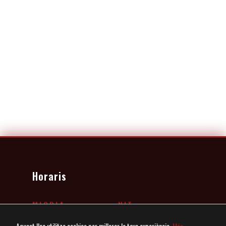
Horaris
MIGDIA
NIT
13:00 – 15:30
20:00 – 23:00
Aquest lloc utilitza cookies per millorar la teva experiència.
Més