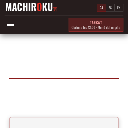
CA
ES
EN
TANCAT
Obrim a les 13:00 · Menú del migdia
FER UNA
RESERVA
Machiroku és un restaurant petit i familiar al cor de
Barcelona. Per mantenir la nostra essència i la qualitat
del servei, seguim aquestes pautes de reserva.