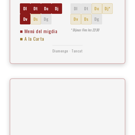
Dl
Dt
Dc
Dj
Dl
Dt
Dc
Dj*
Dv
Ds
Dg
Dv
Ds
Dg
■ Menú del migdia
* Dijous: Fins les 22:30
■ A la Carta
Diumenge · Tancat