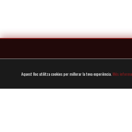
Horaris
Aquest lloc utilitza cookies per millorar la teva experiència.
Més informa
MIGDIA
NIT
13:00 – 15:30
20:00 – 23:00
Dl
Dt
Dc
Dj
Dl
Dt
Dc
Dj*
Dv
Ds
Dg
Dv
Ds
Dg
■ Menú del migdia
* Dijous: Fins les 22:30
■ A la Carta