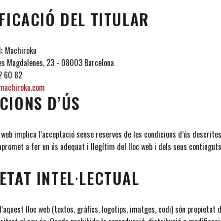
IFICACIÓ DEL TITULAR
:
Machiroku
es Magdalenes, 23 - 08003 Barcelona
2 60 82
machiroku.com
ICIONS D’ÚS
c web implica l’acceptació sense reserves de les condicions d’ús descrite
mpromet a fer un ús adequat i llegítim del lloc web i dels seus continguts
ETAT INTEL·LECTUAL
’aquest lloc web (textos, gràfics, logotips, imatges, codi) són propietat