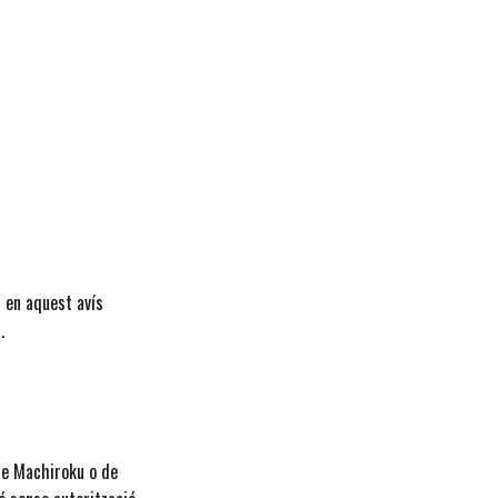
s en aquest avís
.
 de Machiroku o de