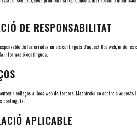
ritzat el seu ús. Queda prohibida la reproducció, distribució o modificaci
ACIÓ DE RESPONSABILITAT
esponsable de les errades en els continguts d’aquest lloc web, ni de les
 la informació continguda.
AÇOS
contenir enllaços a llocs web de tercers. Machiroku no controla aquests ll
s continguts.
LACIÓ APLICABLE