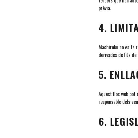
tercers que han auto
prèvia.
4. LIMIT
Machiroku no es fa r
derivades de l’ús de
5. ENLL
Aquest lloc web pot 
responsable dels seu
6. LEGIS