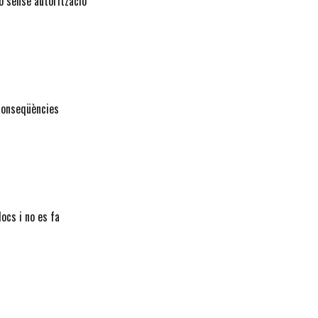
ó sense autorització
 conseqüències
ocs i no es fa