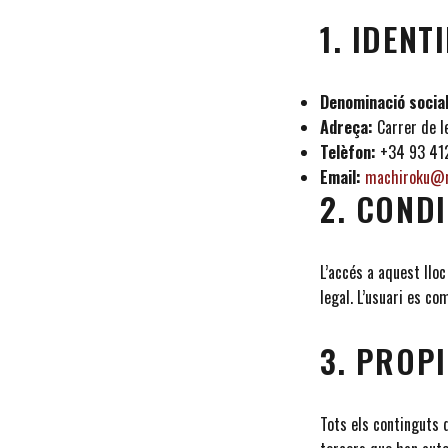
1. IDENT
Denominació social
Adreça:
Carrer de l
Telèfon:
+34 93 41
Email:
machiroku@
2. COND
L’accés a aquest llo
legal. L’usuari es co
3. PROPI
Tots els continguts d