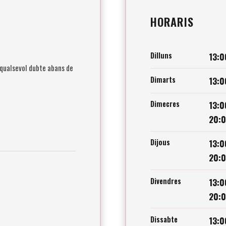
HORARIS
Dilluns
13:0
 qualsevol dubte abans de
Dimarts
13:0
Dimecres
13:0
20:
Dijous
13:0
20:
Divendres
13:0
20:
Dissabte
13:0