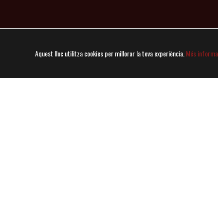
Horaris
Aquest lloc utilitza cookies per millorar la teva experiència.
Més informa
MIGDIA
NIT
13:00 – 15:30
20:00 – 23:00
Dl
Dt
Dc
Dj
Dl
Dt
Dc
Dj*
Dv
Ds
Dg
Dv
Ds
Dg
■ Menú del migdia
* Dijous: Fins les 22:30
■ A la Carta
Diumenge · Tancat
Avís Legal
Política De Privacitat
Política De Cook