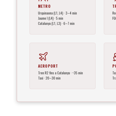
METRO
T
Urquinaona (L1, L4) · 3–4 min
Ro
Jaume I (L4) · 5 min
FG
Catalunya (L1, L3) · 6–7 min
AEROPORT
P
Tren R2 fins a Catalunya · ~35 min
Ta
Taxi · 20–30 min
Tr