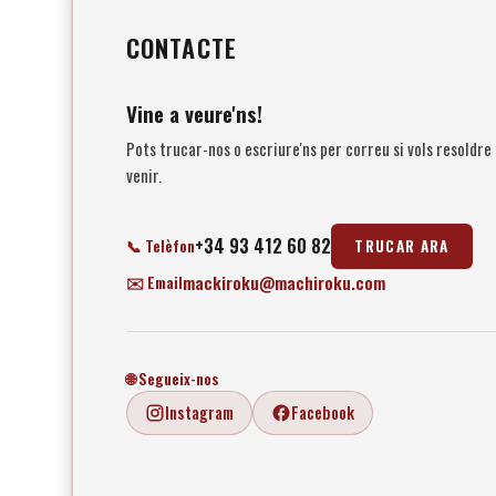
CONTACTE
Vine a veure'ns!
Pots trucar-nos o escriure'ns per correu si vols resoldre
venir.
+34 93 412 60 82
📞
Telèfon
TRUCAR ARA
mackiroku@machiroku.com
✉️
Email
🌐
Segueix-nos
Instagram
Facebook