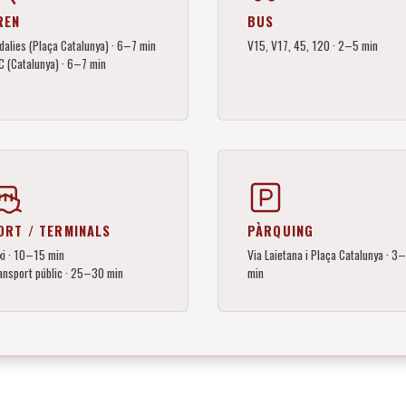
REN
BUS
dalies (Plaça Catalunya) · 6–7 min
V15, V17, 45, 120 · 2–5 min
C (Catalunya) · 6–7 min
ORT / TERMINALS
PÀRQUING
xi · 10–15 min
Via Laietana i Plaça Catalunya · 3
ansport públic · 25–30 min
min